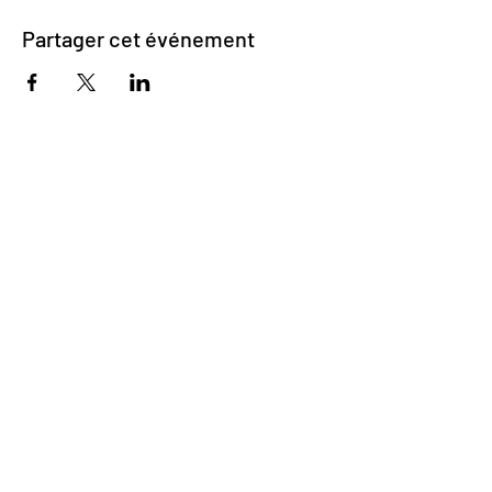
Partager cet événement
Impasse des Ursulines 14
B-4000 Liège
+32 (0)4 266 06 92
Contactez-nous !
Nos bières
Nos sodas