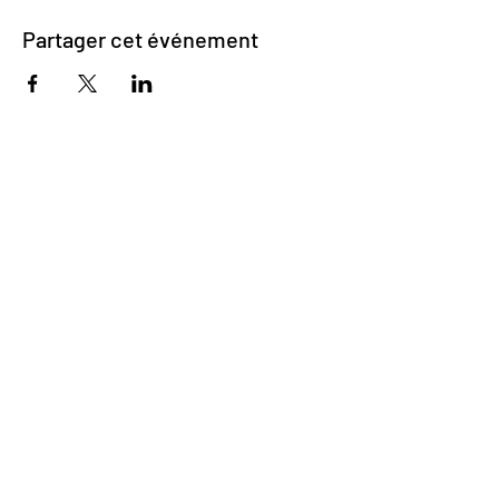
Partager cet événement
Impasse des Ursulines 14
B-4000 Liège
+32 (0)4 266 06 92
Contactez-nous !
Nos bières
Nos sodas