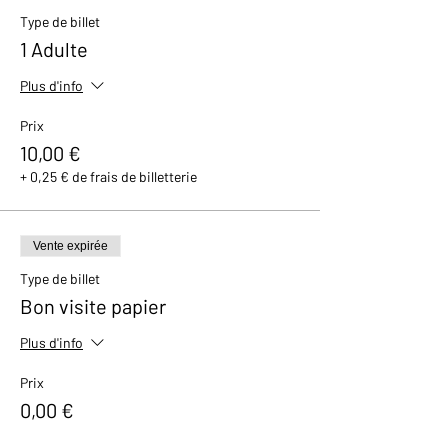
avec un petit cadeau et un bon de réduction
Type de billet
de 10% valable dans notre boutique.
1 Adulte
Plus d'info
Prix
10,00 €
+ 0,25 € de frais de billetterie
Vente expirée
Type de billet
Bon visite papier
Plus d'info
Prix
0,00 €