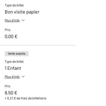
avec un petit cadeau et un bon de réduction
Type de billet
de 10% valable dans notre boutique.
Bon visite papier
Plus d'info
Prix
0,00 €
Vente expirée
Type de billet
1 Enfant
Plus d'info
Prix
8,50 €
+ 0,21 € de frais de billetterie