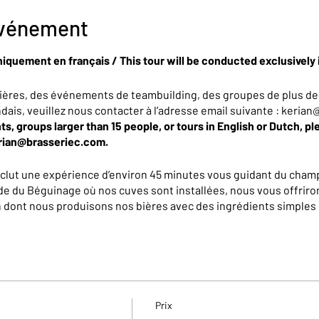
événement
niquement en français / This tour will be conducted exclusively 
ières, des événements de teambuilding, des groupes de plus de
ndais, veuillez nous contacter à l’adresse email suivante : keri
ts, groups larger than 15 people, or tours in English or Dutch, pl
erian@brasseriec.com.
nclut une expérience d’environ 45 minutes vous guidant du champ
de du Béguinage où nos cuves sont installées, nous vous offriron
on dont nous produisons nos bières avec des ingrédients simples 
e tous les secrets qui les rendent complexes et délicieuses... 
, vous repartirez avec un petit cadeau et un bon de réduction de
Prix