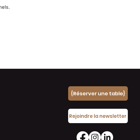
nels.
{Réserver une table}
e
Rejoindre la newsletter