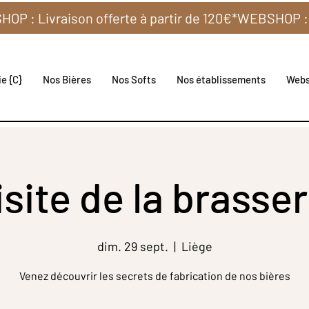
e {C}
Nos Bières
Nos Softs
Nos établissements
Web
isite de la brasser
dim. 29 sept.
  |  
Liège
Venez découvrir les secrets de fabrication de nos bières