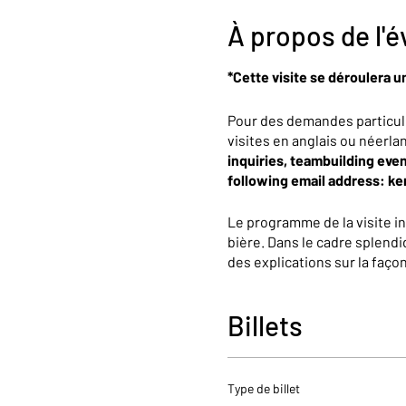
À propos de l'
*Cette visite se déroulera u
Pour des demandes particul
visites en anglais ou néerla
inquiries, teambuilding even
following email address: k
Le programme de la visite i
bière. Dans le cadre splendi
des explications sur la faç
partagerons avec vous presqu
une dégustation de 25cl.
Billets
À la fin de cette expérience
boutique.
Type de billet