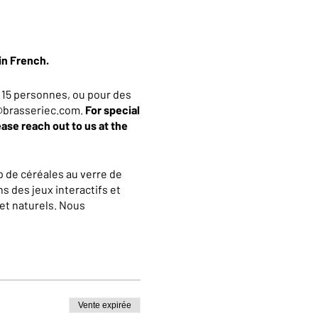
in French.
 15 personnes, ou pour des
an@brasseriec.com.
For special
ease reach out to us at the
 de céréales au verre de
s des jeux interactifs et
et naturels. Nous
La visite se terminera par
 10% valable dans notre
Vente expirée