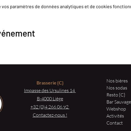
e vos paramètres de données analytiques et de cookies fonction
événement
Nos bières
Brasserie
{C}
Nos sodas
Impasse des Ursulines 14
Resto {C}
B-4000 Liège
Bar Sauvag
+32 (0)4 266 06 92
Webshop
Contactez-nous !
Activités
Contact