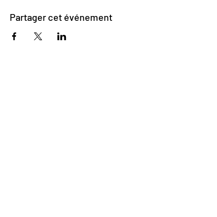
Partager cet événement
Impasse des Ursulines 14
B-4000 Liège
+32 (0)4 266 06 92
Contactez-nous !
Nos bières
Nos sodas