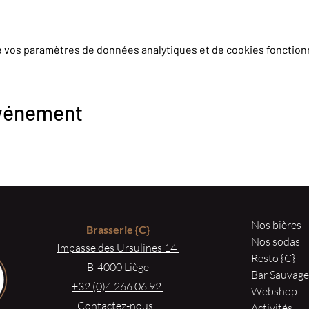
e vos paramètres de données analytiques et de cookies fonction
événement
Nos bières
Brasserie
{C}
Nos sodas
Impasse des Ursulines 14
Resto {C}
B-4000 Liège
Bar Sauvag
+32 (0)4 266 06 92
Webshop
Contactez-nous !
Activités