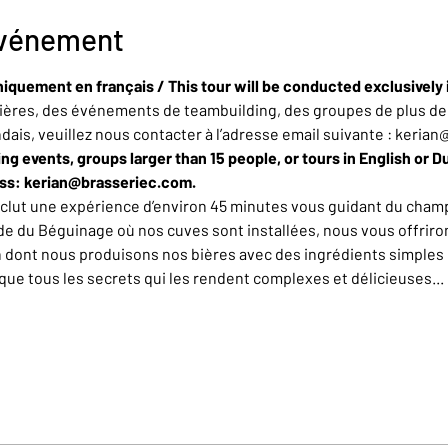
événement
niquement en français / This tour will be conducted exclusively 
ères, des événements de teambuilding, des groupes de plus de 
ndais, veuillez nous contacter à l’adresse email suivante : keria
ing events, groups larger than 15 people, or tours in English or D
ess: kerian@brasseriec.com.
nclut une expérience d’environ 45 minutes vous guidant du champ
de du Béguinage où nos cuves sont installées, nous vous offrirons
n dont nous produisons nos bières avec des ingrédients simples 
e tous les secrets qui les rendent complexes et délicieuses... L