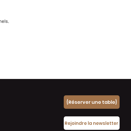
nels.
{Réserver une table}
e
Rejoindre la newsletter