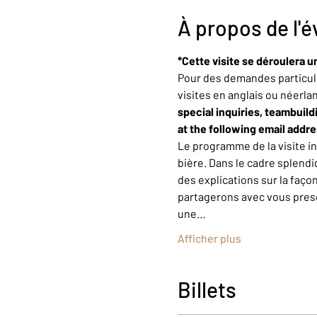
À propos de l'
*Cette visite se déroulera u
Pour des demandes particuli
visites en anglais ou néerla
special inquiries, teambuild
at the following email addr
Le programme de la visite i
bière. Dans le cadre splendi
des explications sur la faço
partagerons avec vous presqu
une…
Afficher plus
Billets