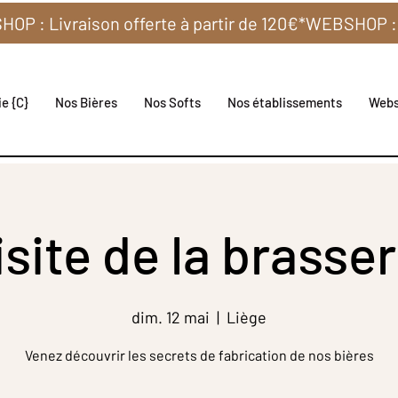
e {C}
Nos Bières
Nos Softs
Nos établissements
Web
isite de la brasser
dim. 12 mai
  |  
Liège
Venez découvrir les secrets de fabrication de nos bières