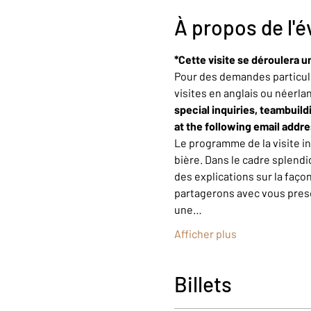
À propos de l'
*Cette visite se déroulera u
Pour des demandes particuli
visites en anglais ou néerla
special inquiries, teambuild
at the following email addr
Le programme de la visite i
bière. Dans le cadre splendi
des explications sur la faço
partagerons avec vous presqu
une…
Afficher plus
Billets