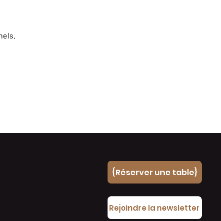
nels.
{Réserver une table}
e
Rejoindre la newsletter