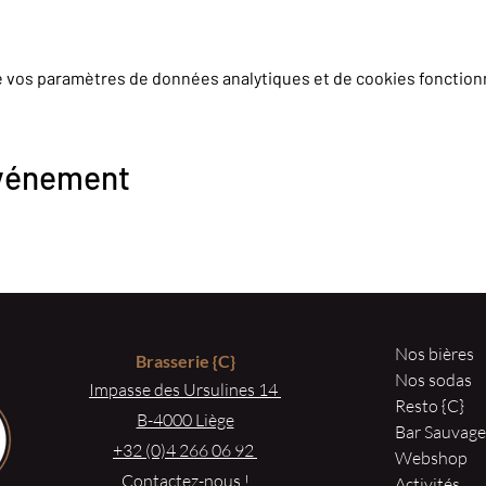
e vos paramètres de données analytiques et de cookies fonction
événement
Nos bières
Brasserie
{C}
Nos sodas
Impasse des Ursulines 14
Resto {C}
B-4000 Liège
Bar Sauvag
+32 (0)4 266 06 92
Webshop
Contactez-nous !
Activités