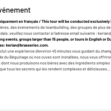
événement
niquement en français / This tour will be conducted exclusively 
ères, des événements de teambuilding, des groupes de plus de 
ndais, veuillez nous contacter à l’adresse email suivante : keria
ing events, groups larger than 15 people, or tours in English or D
ess: kerian@brasseriec.com.
nclut une expérience d’environ 45 minutes vous guidant du champ
de du Béguinage où nos cuves sont installées, nous vous offrirons
n dont nous produisons nos bières avec des ingrédients simples 
e tous les secrets qui les rendent complexes et délicieuses... L