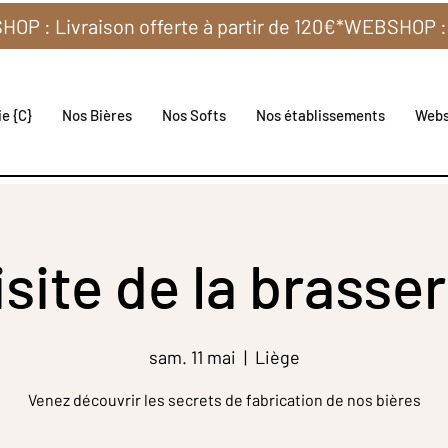
e {C}
Nos Bières
Nos Softs
Nos établissements
Web
isite de la brasser
sam. 11 mai
  |  
Liège
Venez découvrir les secrets de fabrication de nos bières