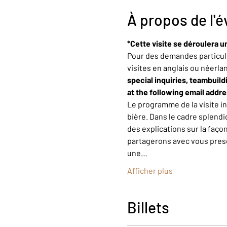
À propos de l'
*Cette visite se déroulera u
Pour des demandes particuli
visites en anglais ou néerla
special inquiries, teambuild
at the following email addr
Le programme de la visite i
bière. Dans le cadre splendi
des explications sur la faço
partagerons avec vous presqu
une…
Afficher plus
Billets