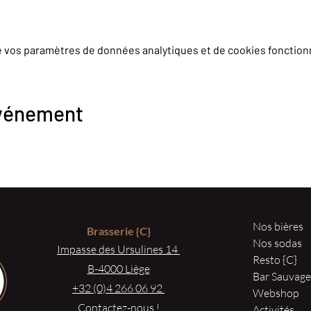
e vos paramètres de données analytiques et de cookies fonction
événement
Nos bières
Brasserie
{C}
Nos sodas
Impasse des Ursulines 14
Resto {C}
B-4000 Liège
Bar Sauvag
+32 (0)4 266 06 92
Webshop
Contactez-nous !
Activités