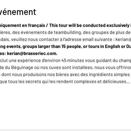
événement
niquement en français / This tour will be conducted exclusively 
ères, des événements de teambuilding, des groupes de plus de 
ndais, veuillez nous contacter à l’adresse email suivante : keria
ing events, groups larger than 15 people, or tours in English or D
ess: kerian@brasseriec.com.
nclut une expérience d’environ 45 minutes vous guidant du champ
de du Béguinage où nos cuves sont installées, nous vous offrirons
n dont nous produisons nos bières avec des ingrédients simples 
e tous les secrets qui les rendent complexes et délicieuses... L