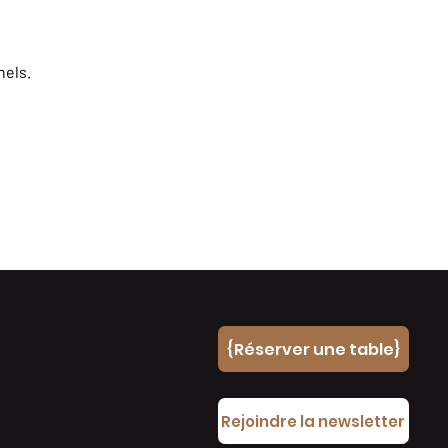
nels.
{Réserver une table}
e
Rejoindre la newsletter