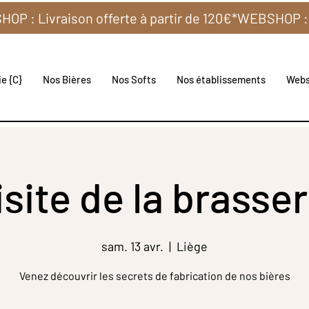
e {C}
Nos Bières
Nos Softs
Nos établissements
Web
isite de la brasser
sam. 13 avr.
  |  
Liège
Venez découvrir les secrets de fabrication de nos bières