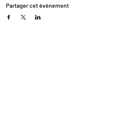
Partager cet événement
Impasse des Ursulines 14
B-4000 Liège
+32 (0)4 266 06 92
Contactez-nous !
Nos bières
Nos sodas
Resto {C}