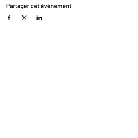
Partager cet événement
Impasse des Ursulines 14
B-4000 Liège
+32 (0)4 266 06 92
Contactez-nous !
Nos bières
Nos sodas
Resto {C}