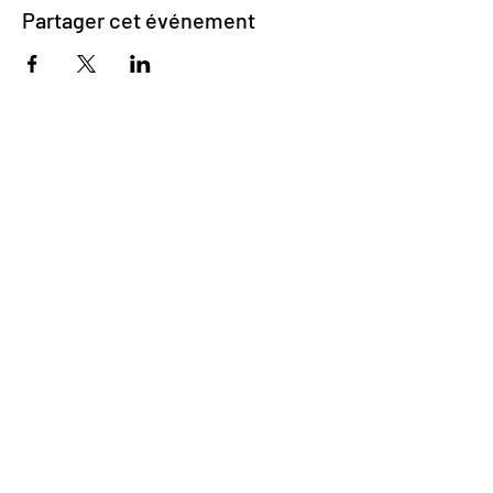
Partager cet événement
Impasse des Ursulines 14
B-4000 Liège
+32 (0)4 266 06 92
Contactez-nous !
Nos bières
Nos sodas
Resto {C}