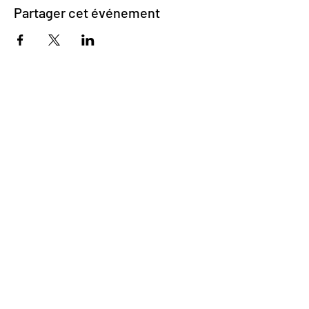
Partager cet événement
Impasse des Ursulines 14
B-4000 Liège
+32 (0)4 266 06 92
Contactez-nous !
Nos bières
Nos sodas
Resto {C}