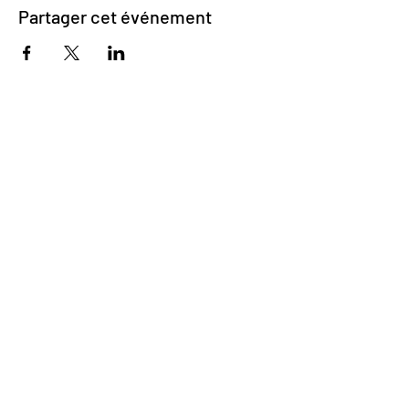
Partager cet événement
Impasse des Ursulines 14
B-4000 Liège
+32 (0)4 266 06 92
Contactez-nous !
Nos bières
Nos sodas
Resto {C}