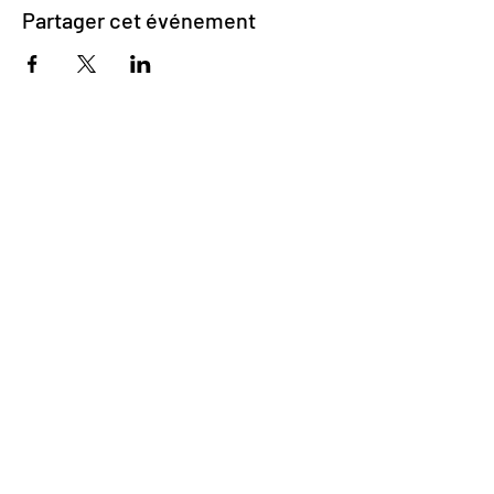
Partager cet événement
Impasse des Ursulines 14
B-4000 Liège
+32 (0)4 266 06 92
Contactez-nous !
Nos bières
Nos sodas
Resto {C}