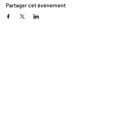
Partager cet événement
Impasse des Ursulines 14
B-4000 Liège
+32 (0)4 266 06 92
Contactez-nous !
Nos bières
Nos sodas
Resto {C}