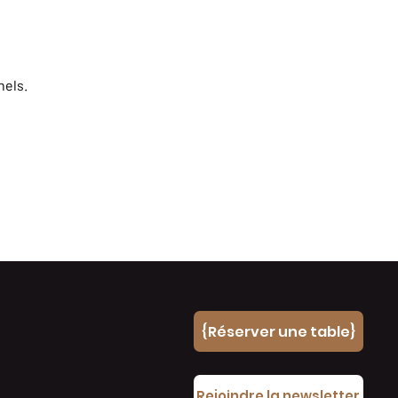
nels.
{Réserver une table}
e
Rejoindre la newsletter