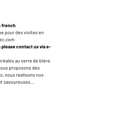
n french
e pour des visites en 
iec.com
h please contact us via e-
éales au verre de bière. 
vous proposons des 
s, nous réalisons nos 
out savoureuses…