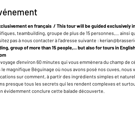
événement
clusivement en français  / This tour will be guided exclusively i
iques, teambuilding, groupe de plus de 15 personnes,… ainsi qu
sitez pas à nous contacter à l’adresse suivante : kerian@brasser
ing, group of more than 15 people,... but also for tours in Englis
com
n voyage d’environ 60 minutes qui vous emmènera du champ de cér
rs le magnifique Béguinage où nous avons posé nos cuves, nous 
ations sur comment, à partir des ingrédients simples et naturel
ons presque tous les secrets qui les rendent complexes et surt
en évidemment conclure cette balade découverte.