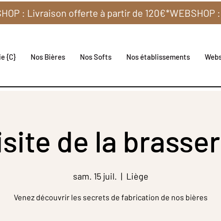
e {C}
Nos Bières
Nos Softs
Nos établissements
Web
isite de la brasser
sam. 15 juil.
  |  
Liège
Venez découvrir les secrets de fabrication de nos bières