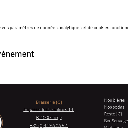
e vos paramètres de données analytiques et de cookies fonction
événement
Nos bières
Brasserie
{C}
Nos sodas
Impasse des Ursulines 14
Resto {C}
B-4000 Liège
Bar Sauvag
+32 (0)4 266 06 92
Webshop