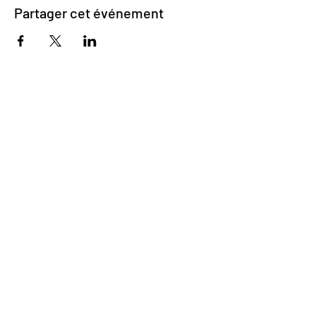
Partager cet événement
Impasse des Ursulines 14
B-4000 Liège
+32 (0)4 266 06 92
Contactez-nous !
Nos bières
Nos sodas
Resto {C}