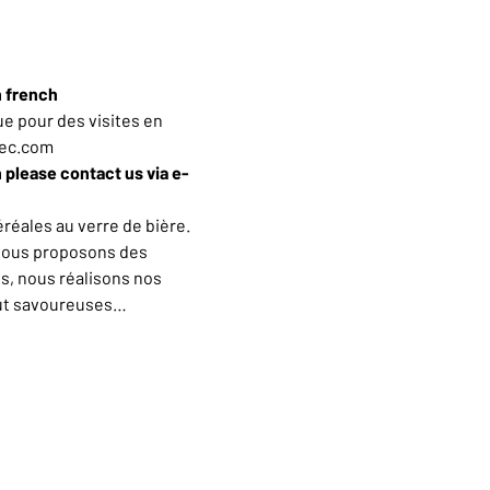
n french
e pour des visites en 
iec.com
h please contact us via e-
éales au verre de bière. 
vous proposons des 
s, nous réalisons nos 
out savoureuses…