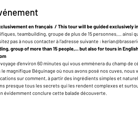
événement
clusivement en français  / This tour will be guided exclusively i
iques, teambuilding, groupe de plus de 15 personnes,… ainsi qu
sitez pas à nous contacter à l’adresse suivante : kerian@brasser
ing, group of more than 15 people,... but also for tours in Englis
com
n voyage d’environ 60 minutes qui vous emmènera du champ de cér
rs le magnifique Béguinage où nous avons posé nos cuves, nous 
ations sur comment, à partir des ingrédients simples et naturel
ons presque tous les secrets qui les rendent complexes et surt
en évidemment conclure cette balade découverte.