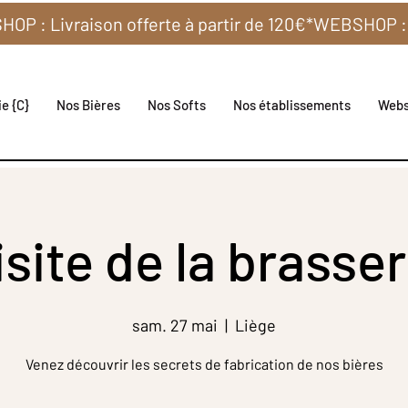
e {C}
Nos Bières
Nos Softs
Nos établissements
Web
isite de la brasser
sam. 27 mai
  |  
Liège
Venez découvrir les secrets de fabrication de nos bières