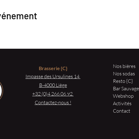
événement
Nos bières
Brasserie
{C}
Nos sodas
Impasse des Ursulines 14
Resto {C}
B-4000 Liège
Bar Sauvag
+32 (0)4 266 06 92
Webshop
Contactez-nous !
Activités
Contact