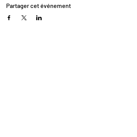
Partager cet événement
Impasse des Ursulines 14
B-4000 Liège
+32 (0)4 266 06 92
Contactez-nous !
Nos bières
Nos sodas
Resto {C}