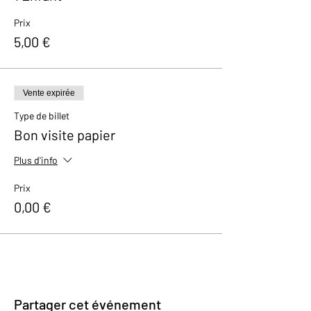
contacter à l’adresse suivante :
kerian@brasseriec.com
Prix
5,00 €
For other request, teambuilding, group of
more than 15 people,... but also for tours in
English please contact us via e-mail at
kerian@brasseriec.com
Vente expirée
Type de billet
Bon visite papier
Plus d'info
Prix
0,00 €
Partager cet événement