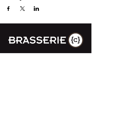
Impasse des Ursulines 14
B-4000 Liège
+32 (0)4 266 06 92
Contactez-nous !
Nos bières
Nos sodas
Resto {C}
Bar Sauvage