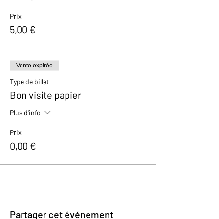
contacter à l’adresse suivante :
kerian@brasseriec.com
Prix
5,00 €
For other request, teambuilding, group of
more than 15 people,... but also for tours in
English please contact us via e-mail at
kerian@brasseriec.com
Vente expirée
Type de billet
Bon visite papier
Plus d'info
Prix
0,00 €
Partager cet événement