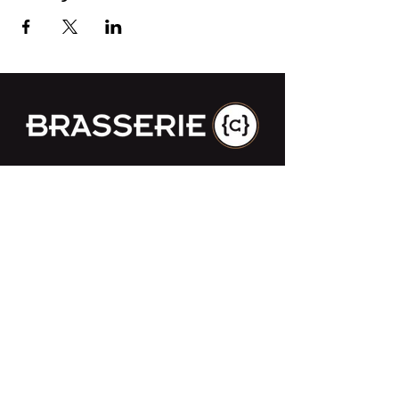
Impasse des Ursulines 14
B-4000 Liège
+32 (0)4 266 06 92
Contactez-nous !
Nos bières
Nos sodas
Resto {C}
Bar Sauvage