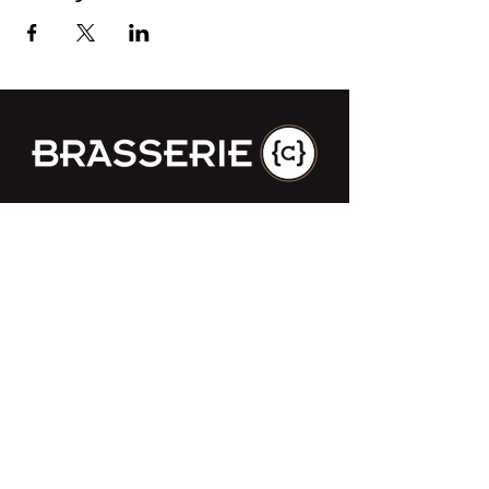
Impasse des Ursulines 14
B-4000 Liège
+32 (0)4 266 06 92
Contactez-nous !
Nos bières
Nos sodas
Resto {C}
Bar Sauvage