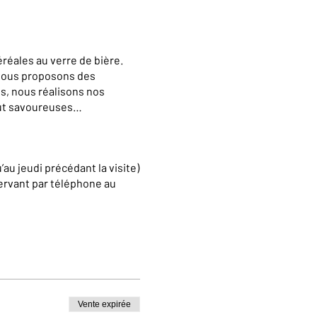
réales au verre de bière.
 vous proposons des
s, nous réalisons nos
out savoureuses…
’au jeudi précédant la visite)
ervant par téléphone au
e pour des visites en
iec.com
Vente expirée