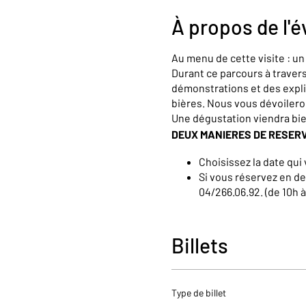
À propos de l'
Au menu de cette visite : u
Durant ce parcours à trave
démonstrations et des expli
bières. Nous vous dévoiler
Une dégustation viendra bi
DEUX MANIERES DE RESER
Choisissez la date qui 
Si vous réservez en de
04/266.06.92. (de 10h 
Pour toutes demandes spécif
néerlandais ou anglais, n’hé
Billets
Type de billet