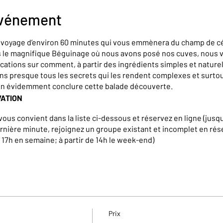
événement
n voyage d’environ 60 minutes qui vous emmènera du champ de cé
rs le magnifique Béguinage où nous avons posé nos cuves, nous
cations sur comment, à partir des ingrédients simples et naturel
ons presque tous les secrets qui les rendent complexes et surt
en évidemment conclure cette balade découverte.
VATION
vous convient dans la liste ci-dessous et réservez en ligne (jusqu
rnière minute, rejoignez un groupe existant et incomplet en rés
à 17h en semaine; à partir de 14h le week-end)
iques, teambuilding, groupe de plus de 15 personnes,… ainsi qu
sitez pas à nous contacter à l’adresse suivante : kerian@brasser
Prix