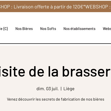
e {C}
Nos Bières
Nos Softs
Nos établissements
Web
isite de la brasser
dim. 03 juil.
  |  
Liège
Venez découvrir les secrets de fabrication de nos bières