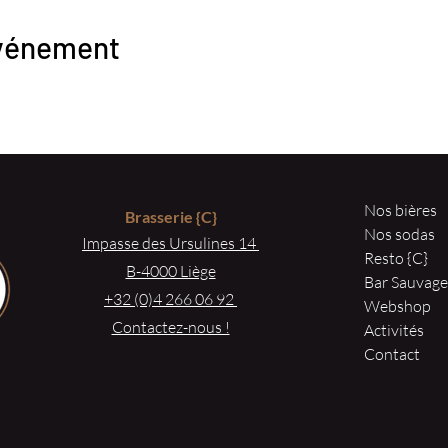
événement
Nos bières
Brasserie
{C}
Nos sodas
Impasse des Ursulines 14
Resto {C}
B-4000 Liège
Bar Sauvag
+32 (0)4 266 06 92
Webshop
Contactez-nous !
Activités
Contact