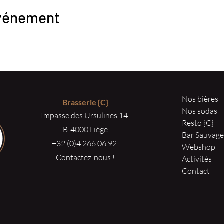
événement
Nos bières
Brasserie
{C}
Nos sodas
Impasse des Ursulines 14
Resto {C}
B-4000 Liège
Bar Sauvag
+32 (0)4 266 06 92
Webshop
Contactez-nous !
Activités
Contact