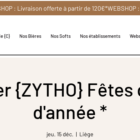
e {C}
Nos Bières
Nos Softs
Nos établissements
Web
er {ZYTHO} Fêtes 
d'année *
jeu. 15 déc.
  |  
Liège