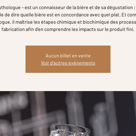
thologue – est un connaisseur de la bière et de sa dégustation ; 
e de dire quelle bière est en concordance avec quel plat. Et c
gue, il maîtrise les étapes chimique et biochimique des proces
fabrication afin d’en comprendre les impacts sur le produit fini.
Aucun billet en vente
Voir d'autres événements