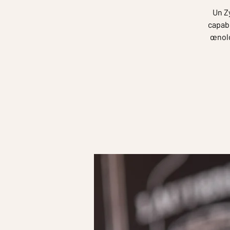
Un Zy
capabl
œnolo