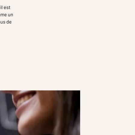
il est
omme un
sus de