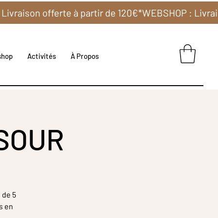
shop
Activités
À Propos
 SOUR
 de 5
s en