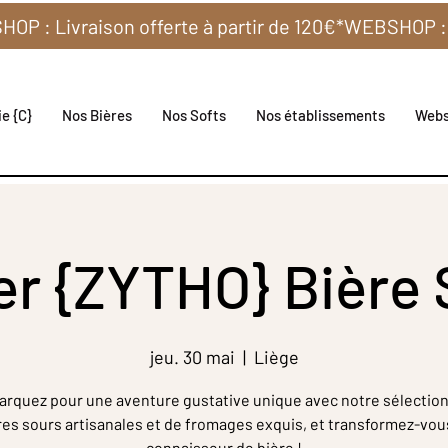
e {C}
Nos Bières
Nos Softs
Nos établissements
Web
ier {ZYTHO} Bière
jeu. 30 mai
  |  
Liège
rquez pour une aventure gustative unique avec notre sélection
res sours artisanales et de fromages exquis, et transformez-vou
connaisseur de bière !