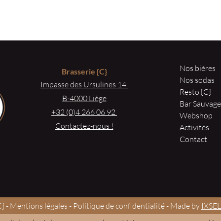
Nos bières
Brasserie
{C}
Nos sodas
Impasse des Ursulines 14
Resto {C}
B-4000 Liège
Bar Sauvag
+32 (0)4 266 06 92
Webshop
Contactez-nous !
Activités
Contact
} -
Mentions légales
-
Politique de confidentialité
- Made by
IXSEL