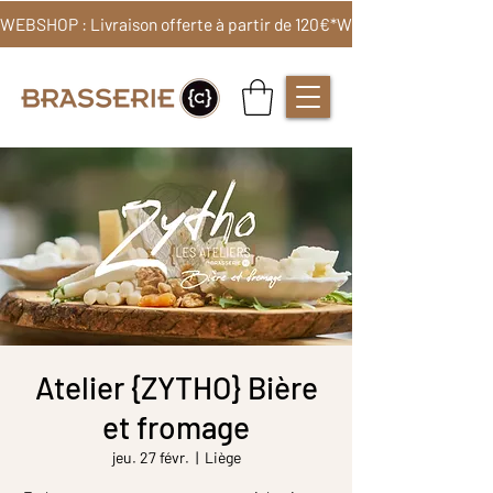
WEBSHOP : Livraison offerte à partir de 120€*
Atelier {ZYTHO} Bière
et fromage
jeu. 27 févr.
  |  
Liège