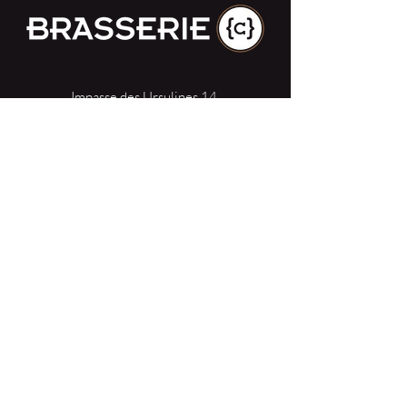
Impasse des Ursulines 14
B-4000 Liège
+32 (0)4 266 06 92
Contactez-nous !
Nos bières
Nos sodas
Resto {C}
Bar Sauvage
Webshop
Activités
Contact