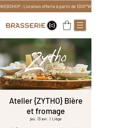
WEBSHOP : Livraison offerte à partir de 120€*
Atelier {ZYTHO} Bière
et fromage
jeu. 13 avr.
  |  
Liège