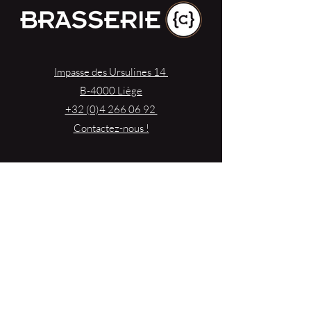
Impasse des Ursulines 14
B-4000 Liège
+32 (0)4 266 06 92
Contactez-nous !
Nos bières
Nos sodas
Resto {C}
Bar Sauvage
Webshop
Activités
Contact