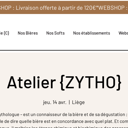
e {C}
Nos Bières
Nos Softs
Nos établissements
Web
Atelier {ZYTHO}
jeu. 14 avr.
  |  
Liège
thologue – est un connaisseur de la bière et de sa dégustation ; 
e de dire quelle bière est en concordance avec quel plat. Et c
gue, il maîtrise les étapes chimique et biochimique des proces