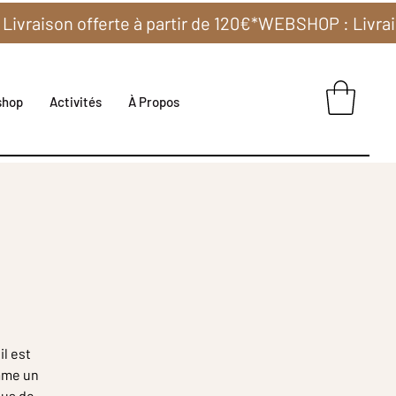
shop
Activités
À Propos
il est
omme un
sus de