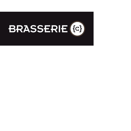
Impasse des Ursulines 14
B-4000 Liège
+32 (0)4 266 06 92
Contactez-nous !
Nos bières
Nos sodas
Resto {C}
Bar Sauvage
Webshop
Activités