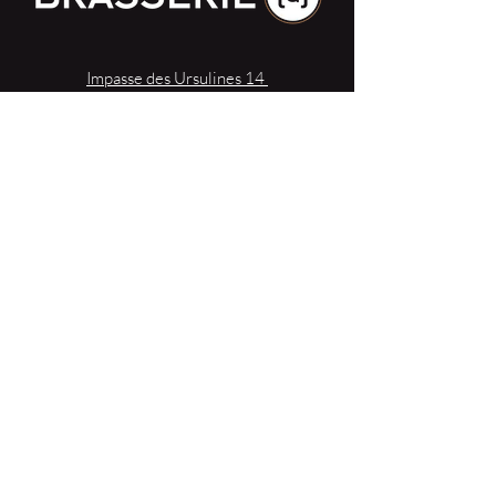
Impasse des Ursulines 14
B-4000 Liège
+32 (0)4 266 06 92
Contactez-nous !
Nos bières
Nos sodas
Resto {C}
Bar Sauvage
Webshop
Activités
Contact
{Réserver une table}