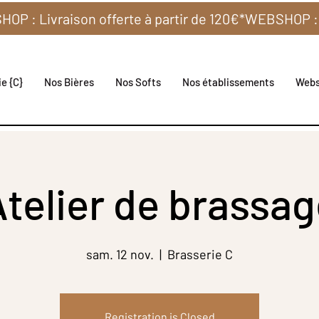
e {C}
Nos Bières
Nos Softs
Nos établissements
Web
telier de brassa
sam. 12 nov.
  |  
Brasserie C
Registration is Closed