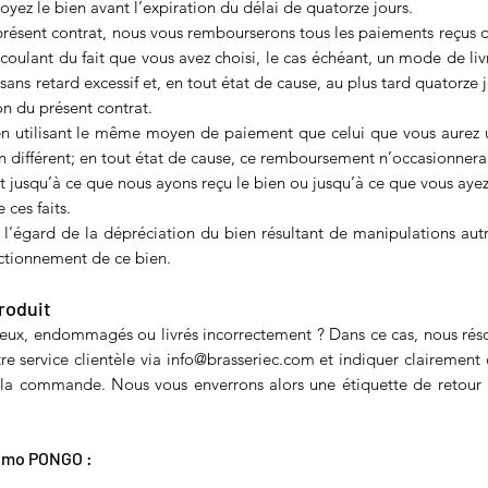
oyez le bien avant l’expiration du délai de quatorze jours.
présent contrat, nous vous rembourserons tous les paiements reçus de 
écoulant du fait que vous avez choisi, le cas échéant, un mode de l
sans retard excessif et, en tout état de cause, au plus tard quator
on du présent contrat.
tilisant le même moyen de paiement que celui que vous aurez utilis
ifférent; en tout état de cause, ce remboursement n’occasionnera 
jusqu’à ce que nous ayons reçu le bien ou jusqu’à ce que vous ayez
 ces faits.
 l’égard de la dépréciation du bien résultant de manipulations autre
onctionnement de ce bien.
roduit
ueux, endommagés ou livrés incorrectement ? Dans ce cas, nous ré
re s
ervice clientèle
via
info@brasseriec.com
et indiquer clairement 
 commande. Nous vous enverrons alors une étiquette de retour av
romo PONGO :