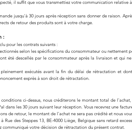
specté, il suffit que vous transmettiez votre communication relative à
mande jusqu'à 30 jours après réception sans donner de raison. Après
irects de retour des produits sont à votre charge.
 :
clu pour les contrats suivants :
nfectionnés selon les spécifications du consommateur ou nettement p
i ont été descellés par le consommateur après la livraison et qui n
es pleinement exécutés avant la fin du délai de rétractation et d
noncement exprès à son droit de rétractation.
s conditions ci-dessus, nous créditerons le montant total de l'achat, 
 dans les 30 jours suivant leur réception. Vous recevrez une facture d
ions de retour, le montant de l'achat ne sera pas crédité et nous vou
 à Rue des Steppes 13, BE-4000 Liège, Belgique sans retard excessif
z communiqué votre décision de rétractation du présent contrat.