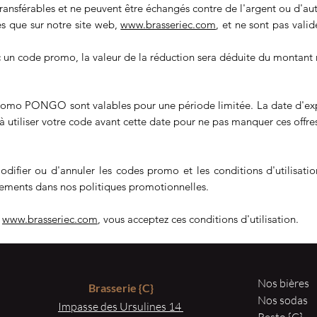
sférables et ne peuvent être échangés contre de l'argent ou d'autr
s que sur notre site web,
www.brasseriec.com
, et ne sont pas vali
ec un code promo, la valeur de la réduction sera déduite du montant
promo PONGO sont valables pour une période limitée. La date d'expi
utiliser votre code avant cette date pour ne pas manquer ces offres
odifier ou d'annuler les codes promo et les conditions d'utilisati
ements dans nos politiques promotionnelles.
r
www.brasseriec.com
, vous acceptez ces conditions d'utilisation.
Nos bières
Brasserie
{C}
Nos sodas
Impasse des Ursulines 14