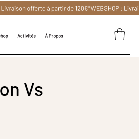
shop
Activités
À Propos
ion Vs