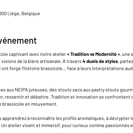
4000 Liège, Belgique
événement
ole captivant avec notre atelier 
« Tradition vs Modernité »
, une 
visions de la bière artisanale. À travers 
4 duels de styles
, parte
nt forgé l’histoire brassicole… face à leurs interprétations aud
es aux NEIPA juteuses, des stouts secs aux pastry stouts gourm
r, ressentir et débattre. Tradition et innovation se confrontent 
de brassicole en mouvement.
us apprendrez à reconnaître les profils aromatiques, à décrypter l
. Un atelier vivant et immersif, pour curieux comme passionnés 