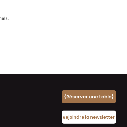
nels.
{Réserver une table}
e
Rejoindre la newsletter