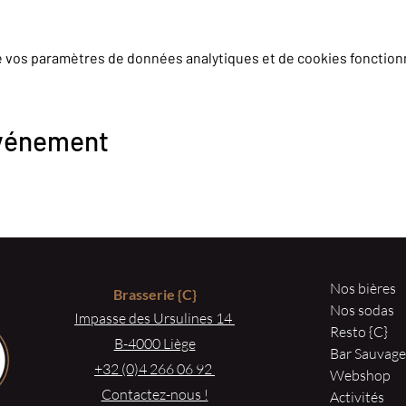
e vos paramètres de données analytiques et de cookies fonction
événement
Nos bières
Brasserie
{C}
Nos sodas
Impasse des Ursulines 14
Resto {C}
B-4000 Liège
Bar Sauvag
+32 (0)4 266 06 92
Webshop
Contactez-nous !
Activités