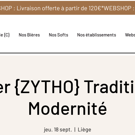
e {C}
Nos Bières
Nos Softs
Nos établissements
Web
er {ZYTHO} Tradit
Modernité
jeu. 18 sept.
  |  
Liège