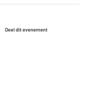
Deel dit evenement
Impasse des Ursulines 14
B-4000 Liège
+32 (0)4 266 06 92
Contacteer ons !