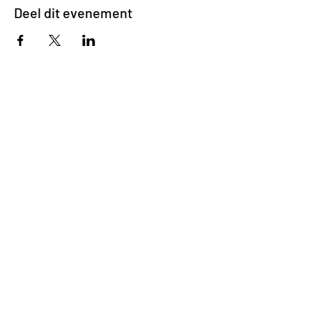
Deel dit evenement
Impasse des Ursulines 14
B-4000 Liège
+32 (0)4 266 06 92
Contacteer ons !
Onze bieren
Onze frisdranken
Resto {C}