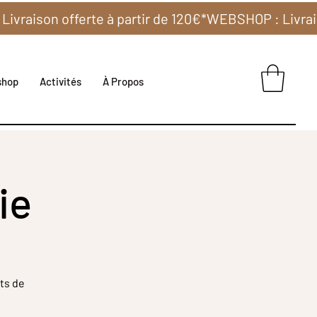
shop
Activités
À Propos
ie
ts de