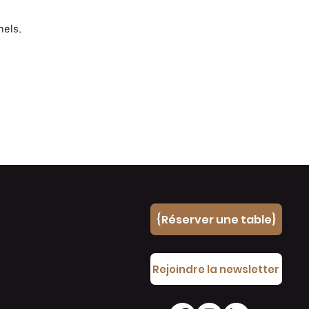
nels.
{Réserver une table}
e
Rejoindre la newsletter