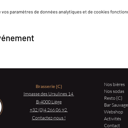
e vos paramètres de données analytiques et de cookies fonction
événement
Nos bières
Brasserie
{C}
Nos sodas
Impasse des Ursulines 14
Resto {C}
B-4000 Liège
Bar Sauvag
+32 (0)4 266 06 92
Webshop
Contactez-nous !
Activités
Contact