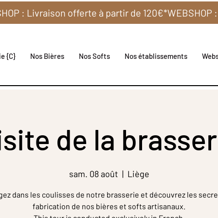
e {C}
Nos Bières
Nos Softs
Nos établissements
Web
isite de la brasser
sam. 08 août
  |  
Liège
gez dans les coulisses de notre brasserie et découvrez les secre
fabrication de nos bières et softs artisanaux.