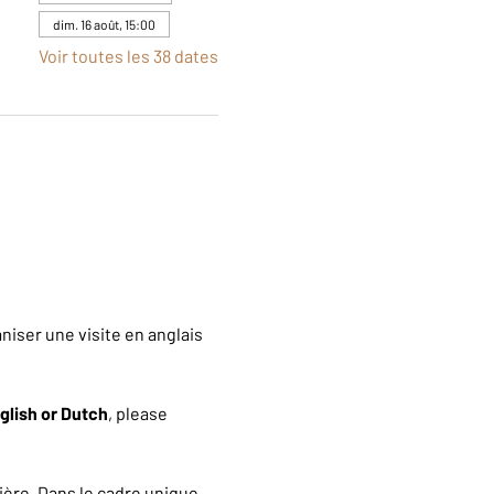
dim. 16 août, 15:00
Voir toutes les 38 dates
iser une visite en anglais 
glish or Dutch
, please 
ère. Dans le cadre unique 