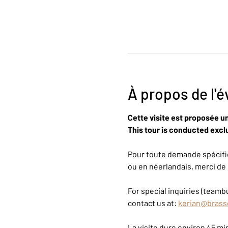
À propos de l'
Cette visite est proposée u
This tour is conducted exclu
Pour toute demande spécifiq
ou en néerlandais, merci de 
For special inquiries (teambu
contact us at: 
kerian@brass
La visite dure environ 45 m