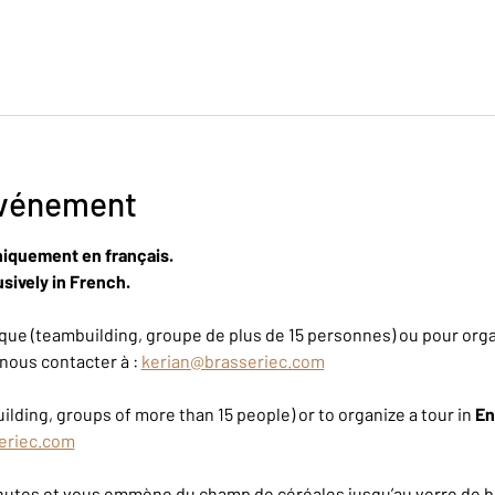
événement
niquement en français.
sively in French.
ue (teambuilding, groupe de plus de 15 personnes) ou pour organ
nous contacter à : 
kerian@brasseriec.com
ilding, groups of more than 15 people) or to organize a tour in 
En
eriec.com
inutes et vous emmène du champ de céréales jusqu’au verre de bi