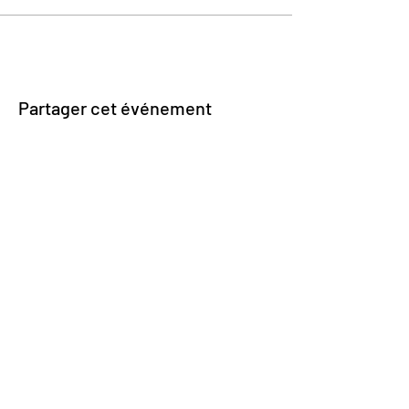
Partager cet événement
Impasse des Ursulines 14
B-4000 Liège
+32 (0)4 266 06 92
Contactez-nous !