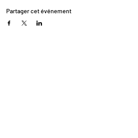
Partager cet événement
Impasse des Ursulines 14
B-4000 Liège
+32 (0)4 266 06 92
Contactez-nous !
Nos bières
Nos sodas